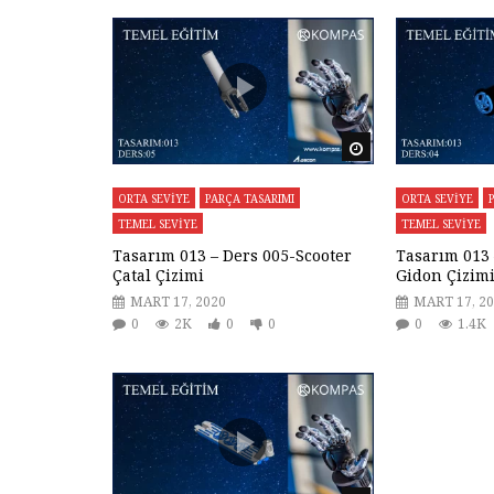
Daha sonra izle
ORTA SEVİYE
PARÇA TASARIMI
ORTA SEVİYE
TEMEL SEVİYE
TEMEL SEVİYE
Tasarım 013 – Ders 005-Scooter
Tasarım 013 
Çatal Çizimi
Gidon Çizim
MART 17, 2020
MART 17, 2
0
2K
0
0
0
1.4K