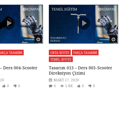
Daha sonra izle
Daha so
PARÇA TASARIMI
ORTA SEVİYE
PARÇA TASARIMI
TEMEL SEVİYE
– Ders 004-Scooter
Tasarım 013 – Ders 003-Scooter
i
Direksiyon Çizimi
020
MART 17, 2020
0
0
0
1.8K
0
0