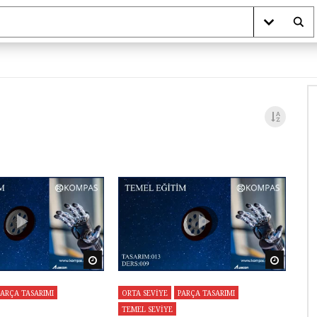
Daha sonra izle
Daha so
PARÇA TASARIMI
ORTA SEVİYE
PARÇA TASARIMI
TEMEL SEVİYE