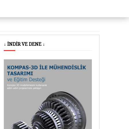
↓ İNDİR VE DENE ↓
nra izle