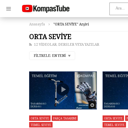
Anasayfa
"ORTA SEVİYE" Arşivi
ORTA SEVİYE
12 VIDEOLAR, DERSLER VEYA YAZILAR
FILTRELE:
EN YENI
Daha sonra izle
ORTA SEVİYE
PARÇA TASARIMI
ORTA SEVİYE
TEMEL SEVİYE
TEMEL SEVİYE