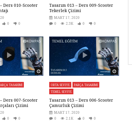
– Ders 010-Scooter
Tasarım 013 – Ders 009-Scooter
tajı
Tekerlek Çizimi
020
MART 17, 2020
0
0
0
2.3K
0
0
Daha sonra izle
Daha so
PARÇA TASARIMI
ORTA SEVİYE
PARÇA TASARIMI
TEMEL SEVİYE
– Ders 007-Scooter
Tasarım 013 – Ders 006-Scooter
rçaları Çizimi
Çamurluk Çizimi
020
MART 17, 2020
0
0
0
2.1K
0
0