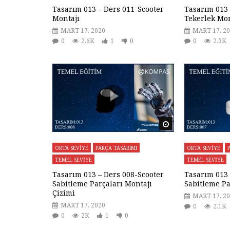
Tasarım 013 – Ders 011-Scooter
Tasarım 013 
Montajı
Tekerlek Mon
MART 17, 2020
MART 17, 2
0
2.6K
1
0
0
2.3K
Daha sonra izle
ORTA SEVİYE
PARÇA TASARIMI
ORTA SEVİYE
TEMEL SEVİYE
TEMEL SEVİYE
Tasarım 013 – Ders 008-Scooter
Tasarım 013 
Sabitleme Parçaları Montajı
Sabitleme Pa
Çizimi
MART 17, 2
MART 17, 2020
0
2.1K
0
2K
1
0