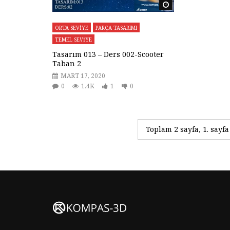
Daha sonra izle
ORTA SEVİYE
PARÇA TASARIMI
TEMEL SEVİYE
Tasarım 013 – Ders 002-Scooter
Taban 2
MART 17, 2020
0
1.4K
1
0
Toplam 2 sayfa, 1. sayfa 