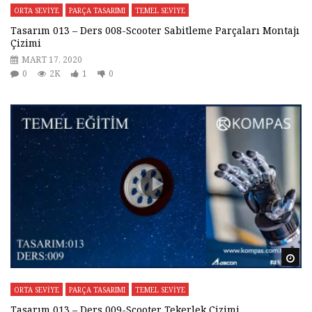
ORTA SEVİYE
PARÇA TASARIMI
TEMEL SEVİYE
Tasarım 013 – Ders 008-Scooter Sabitleme Parçaları Montajı
Çizimi
MART 17, 2020
0
2K
1
0
Da
ORTA SEVİYE
PARÇA TASARIMI
TEMEL SEVİYE
Tasarım 013 – Ders 009-Scooter Tekerlek Çizimi