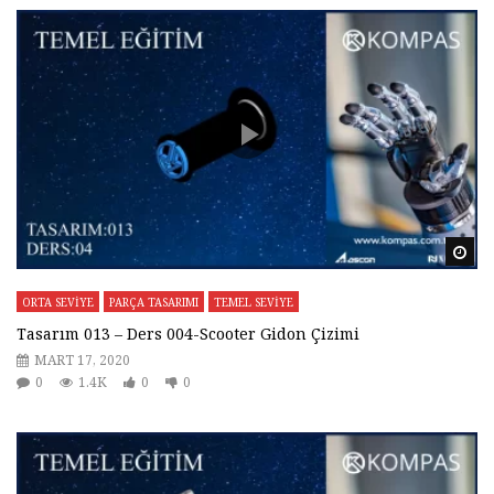
Da
ORTA SEVİYE
PARÇA TASARIMI
TEMEL SEVİYE
Tasarım 013 – Ders 004-Scooter Gidon Çizimi
MART 17, 2020
0
1.4K
0
0