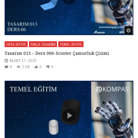
Da
ORTA SEVİYE
PARÇA TASARIMI
TEMEL SEVİYE
Tasarım 013 – Ders 006-Scooter Çamurluk Çizimi
MART 17, 2020
0
2.1K
0
0