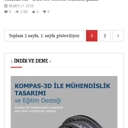
MART 17, 2020
0
2.3K
0
0
Toplam 2 sayfa, 1. sayfa gösteriliyor.
1
2
↓ İNDİR VE DENE ↓