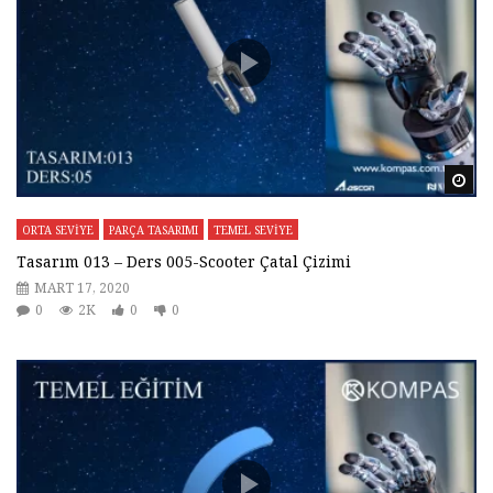
Da
ORTA SEVİYE
PARÇA TASARIMI
TEMEL SEVİYE
Tasarım 013 – Ders 005-Scooter Çatal Çizimi
MART 17, 2020
0
2K
0
0