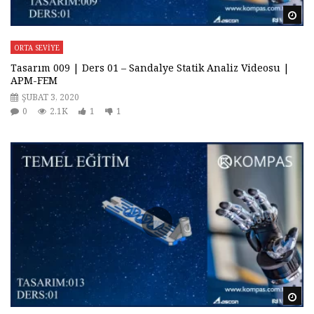
Da
ORTA SEVİYE
Tasarım 009 | Ders 01 – Sandalye Statik Analiz Videosu |
APM-FEM
ŞUBAT 3, 2020
0
2.1K
1
1
Da