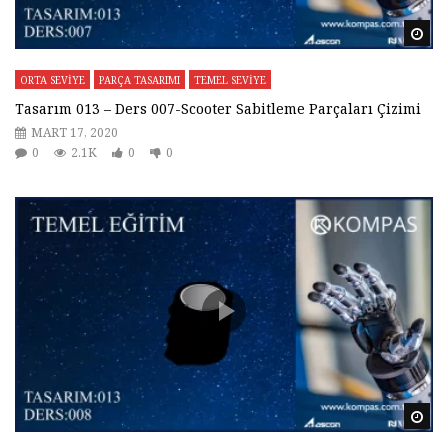
Da
ORTA SEVİYE
PARÇA TASARIMI
TEMEL SEVİYE
Tasarım 013 – Ders 007-Scooter Sabitleme Parçaları Çizimi
MART 17, 2020
0
2.1K
0
0
Da