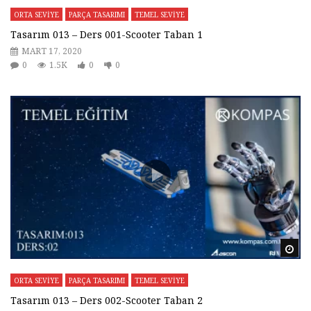
ORTA SEVİYE
PARÇA TASARIMI
TEMEL SEVİYE
Tasarım 013 – Ders 001-Scooter Taban 1
MART 17, 2020
0
1.5K
0
0
Da
ORTA SEVİYE
PARÇA TASARIMI
TEMEL SEVİYE
Tasarım 013 – Ders 002-Scooter Taban 2