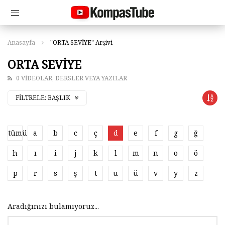
Anasayfa
"ORTA SEVİYE" Arşivi
ORTA SEVİYE
0 VIDEOLAR, DERSLER VEYA YAZILAR
FILTRELE:
BAŞLIK
tümü
a
b
c
ç
d
e
f
g
ğ
h
ı
i
j
k
l
m
n
o
ö
p
r
s
ş
t
u
ü
v
y
z
Aradığınızı bulamıyoruz...