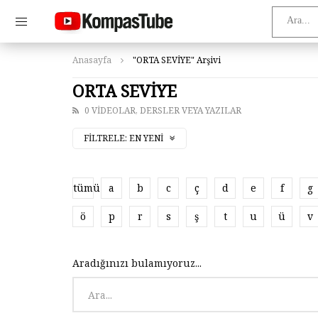
Anasayfa
"ORTA SEVİYE" Arşivi
ORTA SEVİYE
0 VIDEOLAR, DERSLER VEYA YAZILAR
FILTRELE:
EN YENI
tümü
a
b
c
ç
d
e
f
g
ö
p
r
s
ş
t
u
ü
v
Aradığınızı bulamıyoruz...