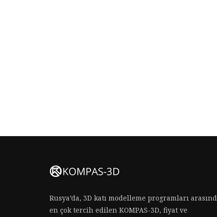
Rusya’da, 3D katı modelleme programları arasın
en çok tercih edilen KOMPAS-3D, fiyat ve