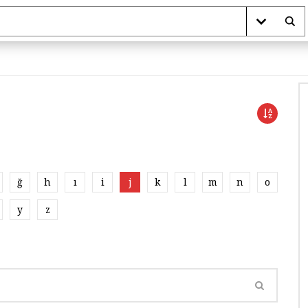
ğ
h
ı
i
j
k
l
m
n
o
y
z