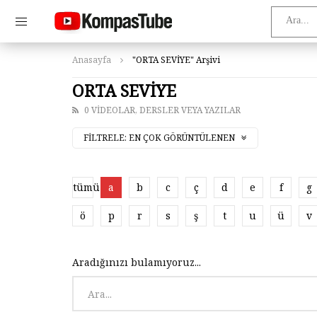
Anasayfa
"ORTA SEVİYE" Arşivi
ORTA SEVİYE
0 VIDEOLAR, DERSLER VEYA YAZILAR
FILTRELE:
EN ÇOK GÖRÜNTÜLENEN
tümü
a
b
c
ç
d
e
f
g
ö
p
r
s
ş
t
u
ü
v
Aradığınızı bulamıyoruz...