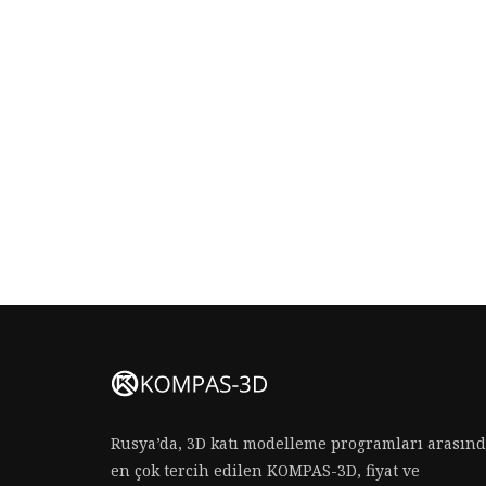
Rusya’da, 3D katı modelleme programları arasın
en çok tercih edilen KOMPAS-3D, fiyat ve