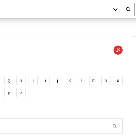
ğ
h
ı
i
j
k
l
m
n
o
y
z