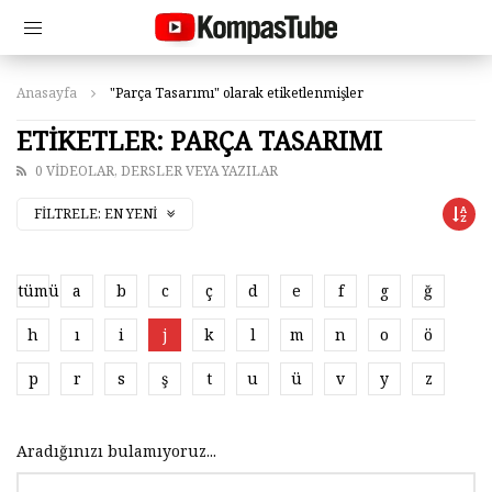
Anasayfa
"Parça Tasarımı" olarak etiketlenmişler
ETIKETLER: PARÇA TASARIMI
0 VIDEOLAR, DERSLER VEYA YAZILAR
FILTRELE:
EN YENI
tümü
a
b
c
ç
d
e
f
g
ğ
h
ı
i
j
k
l
m
n
o
ö
p
r
s
ş
t
u
ü
v
y
z
Aradığınızı bulamıyoruz...