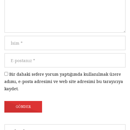
Mengene Tasarımı
2K
0
Tasarım 006 | Ders 12 – KOMPAS-3D
Mengene Tasarımı
2K
0
Tasarım 006 | Ders 13 – KOMPAS-3D
Mengene Tasarımı
1.9K
0
Bir dahaki sefere yorum yaptığımda kullanılmak üzere
adımı, e-posta adresimi ve web site adresimi bu tarayıcıya
Tasarım 006 | Ders 14 – KOMPAS-3D
kaydet.
Mengene Tasarımı
2.2K
1