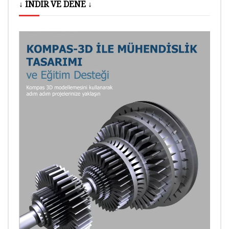
↓ İNDİR VE DENE ↓