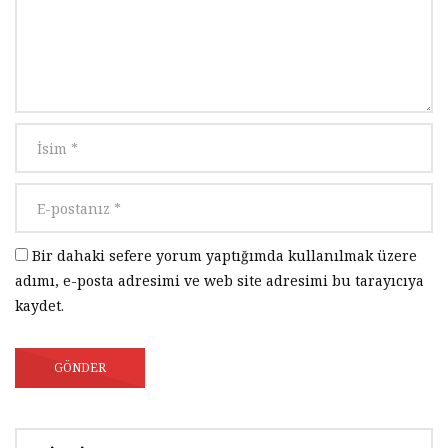
Mengene Tasarımı
2K
0
Tasarım 006 | Ders 12 – KOMPAS-3D
Mengene Tasarımı
2K
0
Tasarım 006 | Ders 13 – KOMPAS-3D
Mengene Tasarımı
1.9K
0
Bir dahaki sefere yorum yaptığımda kullanılmak üzere
adımı, e-posta adresimi ve web site adresimi bu tarayıcıya
Tasarım 006 | Ders 14 – KOMPAS-3D
kaydet.
Mengene Tasarımı
2.2K
1