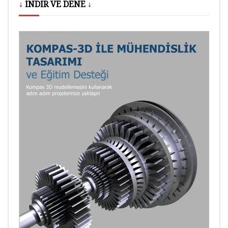
↓ İNDİR VE DENE ↓