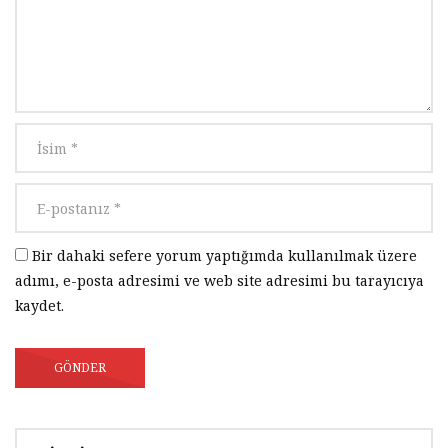
Mengene Tasarımı
2.1K
0
Tasarım 006 | Ders 11 – KOMPAS-3D
Mengene Tasarımı
2K
0
Tasarım 006 | Ders 12 – KOMPAS-3D
Mengene Tasarımı
2K
0
Bir dahaki sefere yorum yaptığımda kullanılmak üzere
adımı, e-posta adresimi ve web site adresimi bu tarayıcıya
Tasarım 006 | Ders 13 – KOMPAS-3D
kaydet.
Mengene Tasarımı
1.9K
0