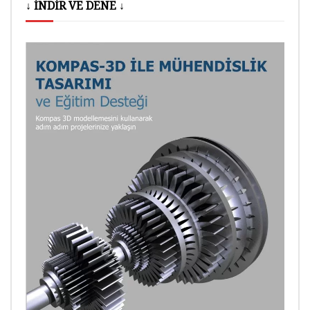
↓ İNDİR VE DENE ↓